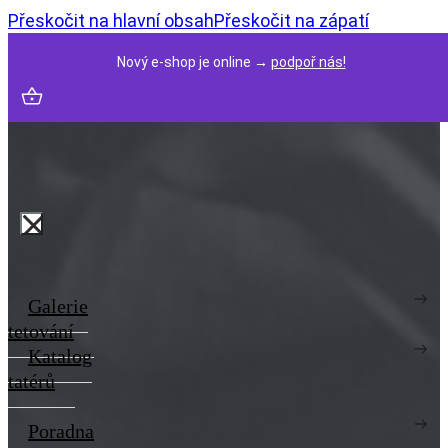
Přeskočit na hlavní obsah
Přeskočit na zápatí
Nový e-shop je online →
podpoř nás!
Galerie
tetování
Katalog
tatérů
Poradna