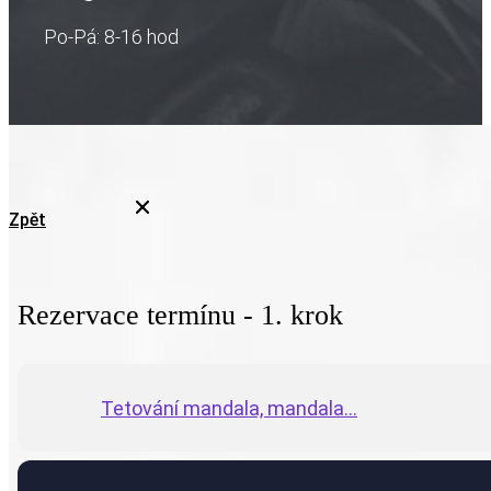
Po-Pá: 8-16 hod
Zpět
Rezervace termínu - 1. krok
Tetování mandala, mandala...