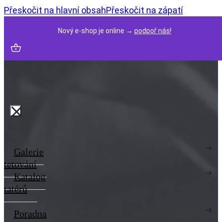
Přeskočit na hlavní obsah
Přeskočit na zápatí
Nový e-shop je online →
podpoř nás!
Galerie
tetování
Katalog
tatérů
Poradna