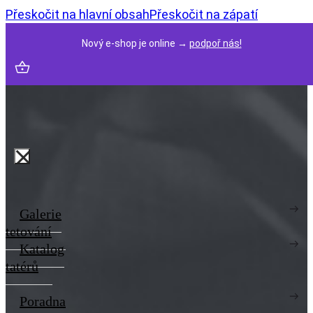
Přeskočit na hlavní obsah
Přeskočit na zápatí
Nový e-shop je online →
podpoř nás!
Galerie
tetování
Katalog
tatérů
Poradna