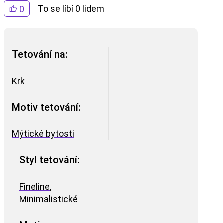
To se líbí 0 lidem
0
Tetování na:
Krk
Motiv tetování:
Mýtické bytosti
Styl tetování:
Fineline
,
Minimalistické