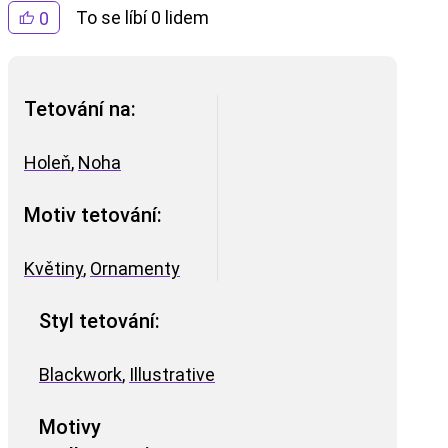
To se líbí 0 lidem
0
Tetování na:
Holeň
,
Noha
Motiv tetování:
Květiny
,
Ornamenty
Styl tetování:
Blackwork
,
Illustrative
Motivy