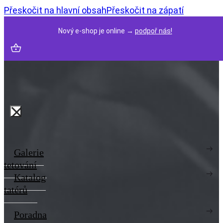
Přeskočit na hlavní obsah
Přeskočit na zápatí
Nový e-shop je online →
podpoř nás!
Galerie
tetování
Katalog
tatérů
Poradna