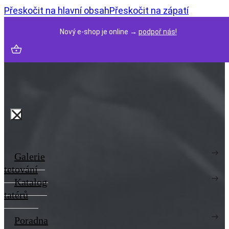
Přeskočit na hlavní obsah
Přeskočit na zápatí
Nový e-shop je online →
podpoř nás!
Galerie
tetování
Katalog
tatérů
Poradna