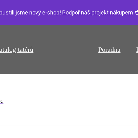
pustili jsme nový e-shop!
Podpoř náš projekt nákupem
atalog tatérů
Poradna
c