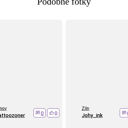
Podobné fotky
nov
Zlí­n
0
0
attoozoner
Johy_ink