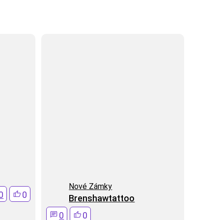
Nové Zámky
0
0
Brenshawtattoo
0
0