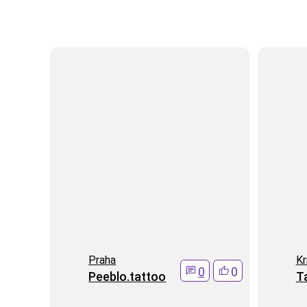
Praha
Kr
0
0
Peeblo.tattoo
T