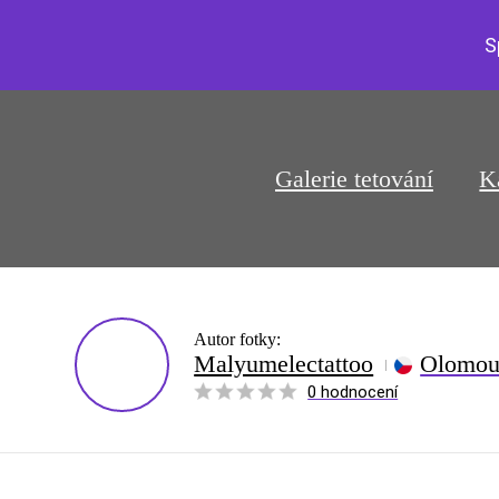
S
Galerie tetování
K
Autor fotky:
Malyumelectattoo
Olomou
0 hodnocení