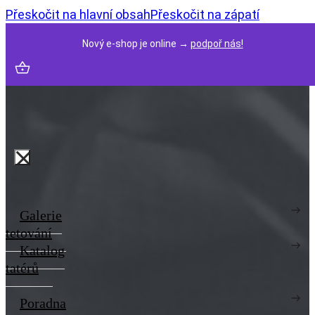
Přeskočit na hlavní obsah
Přeskočit na zápatí
Nový e-shop je online →
podpoř nás!
Galerie
tetování
Katalog
tatérů
Poradna