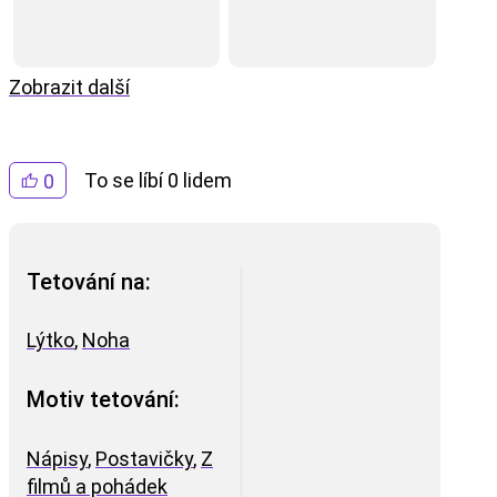
Zobrazit další
To se líbí 0 lidem
0
Tetování na:
Lýtko
,
Noha
Motiv tetování:
Nápisy
,
Postavičky
,
Z
filmů a pohádek