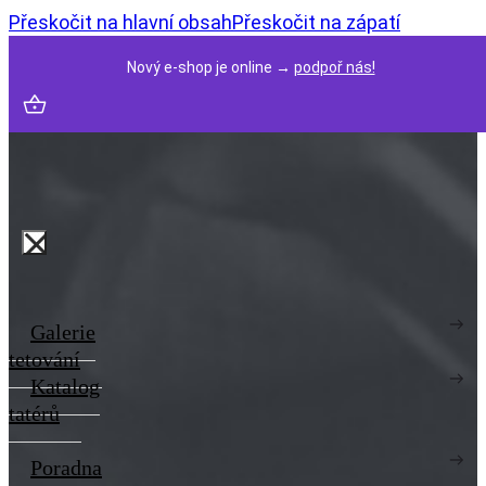
Přeskočit na hlavní obsah
Přeskočit na zápatí
Nový e-shop je online →
podpoř nás!
Galerie
tetování
Katalog
tatérů
Poradna