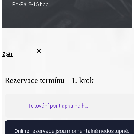
Po-Pá: 8-16 hod
Zpět
Rezervace termínu - 1. krok
Tetování psí tlapka na h...
Online rezervace jsou momentálně nedostupné.