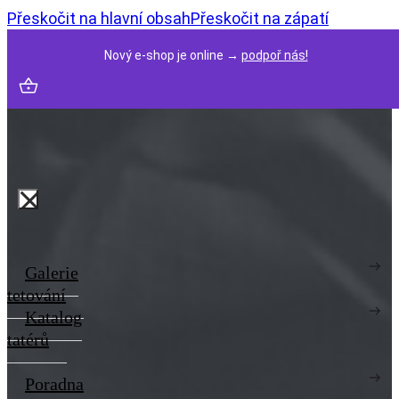
Přeskočit na hlavní obsah
Přeskočit na zápatí
Nový e-shop je online →
podpoř nás!
Galerie
tetování
Katalog
tatérů
Poradna