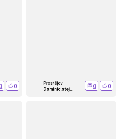
Prostějov
0
0
0
0
Dominic.stej...