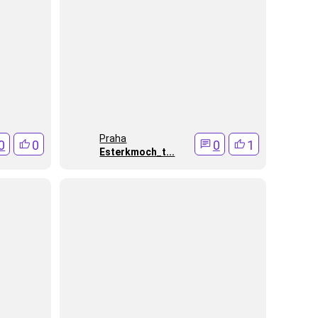
Praha
0
0
0
1
Esterkmoch_t...