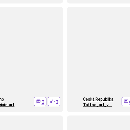
no
Česká Republika
0
0
ixin.art
Tattoo_art_v...