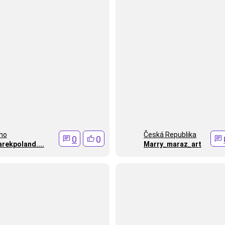
no
Česká Republika
0
0
rekpoland....
Marry_maraz_art