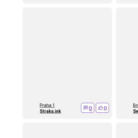
Praha 1
Br
0
0
Straka.ink
Sw