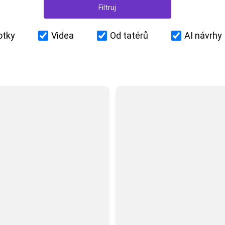
otky
Videa
Od tatérů
AI návrhy