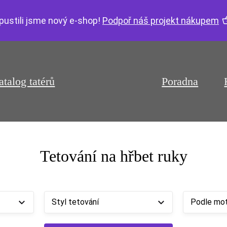
pustili jsme nový e-shop!
Podpoř náš projekt nákupem
atalog tatérů
Poradna
Tetování na hřbet ruky
Styl tetování
Podle mot