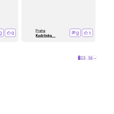
Praha
0
0
0
1
Kudrlinka__
1
2
3
…
56
→