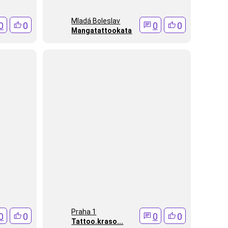
Mladá Boleslav
0
0
0
0
Mangatattookata
Praha 1
0
0
0
0
Tattoo.kraso...