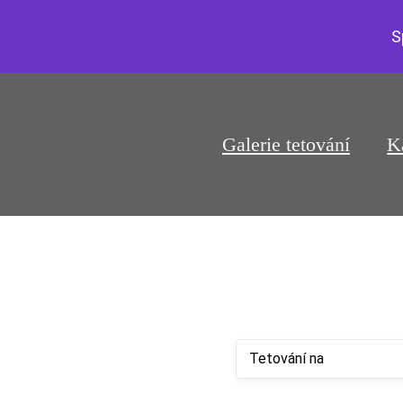
S
Galerie tetování
K
Tetování na