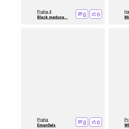
Praha 4
Ha
0
0
Black.medusa...
Mi
Praha
Pr
0
0
Eman0els
Wl