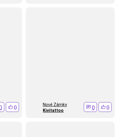
Nové Zámky
0
0
0
0
Kivitattoo