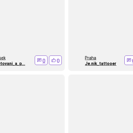
sek
Praha
0
0
tovani_a_p...
Je.nik_tattooer