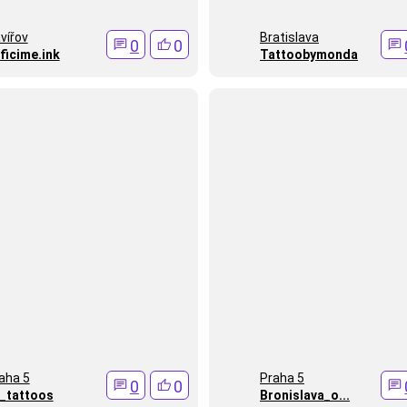
vířov
Bratislava
0
0
ficime.ink
Tattoobymonda
aha 5
Praha 5
0
0
_tattoos
Bronislava_o...