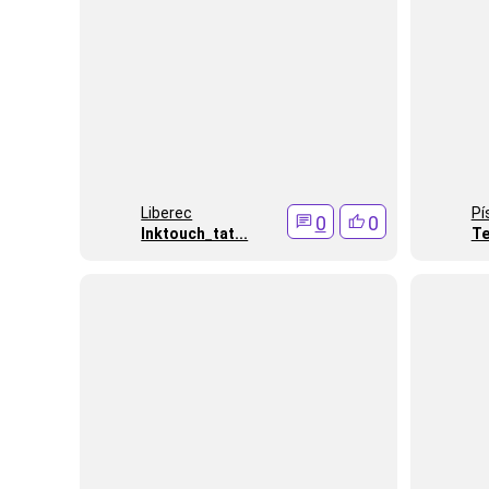
Liberec
Pí
0
0
Inktouch_tat...
Te