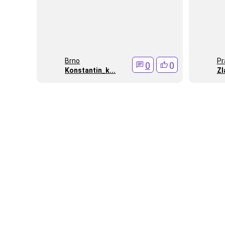
Brno
Pr
0
0
Konstantin_k...
Zl