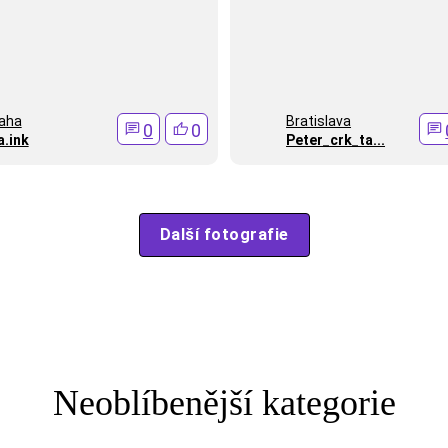
aha
Bratislava
0
0
a.ink
Peter_crk_ta...
Další fotografie
Neoblíbenější kategorie