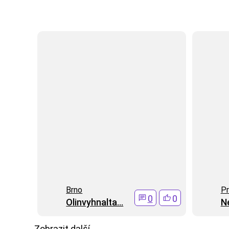
Brno
Pr
0
0
Olinvyhnalta...
N
Zobrazit další