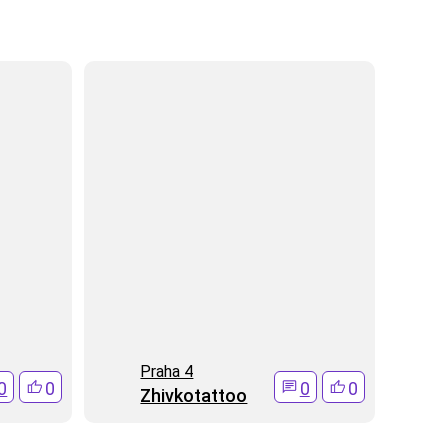
Praha 4
0
0
0
0
Zhivkotattoo