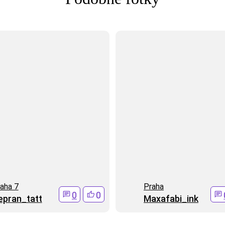
aha 7
Praha
0
0
epran_tatt
Maxafabi_ink