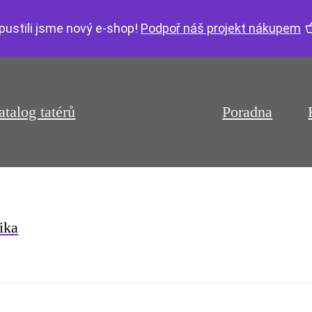
pustili jsme nový e-shop!
Podpoř náš projekt nákupem
atalog tatérů
Poradna
ika