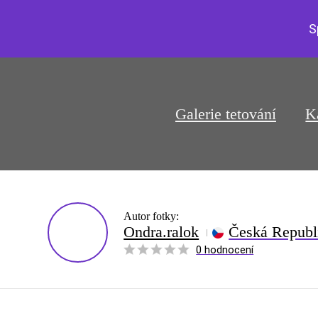
S
Galerie tetování
K
Autor fotky:
Ondra.ralok
Česká Republ
0 hodnocení