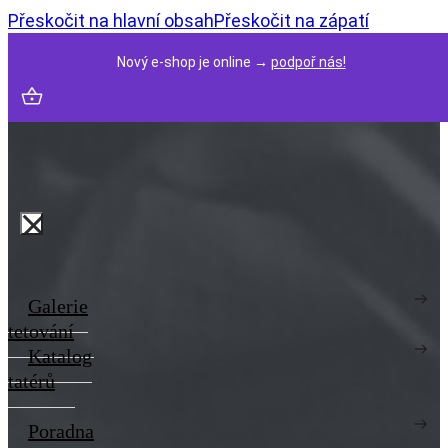
Přeskočit na hlavní obsah
Přeskočit na zápatí
Nový e-shop je online →
podpoř nás!
Galerie
tetování
Katalog
tatérů
Poradna