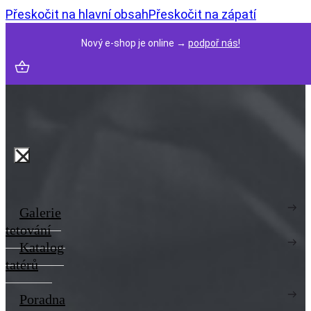
Přeskočit na hlavní obsah
Přeskočit na zápatí
Nový e-shop je online →
podpoř nás!
Galerie
tetování
Katalog
tatérů
Poradna