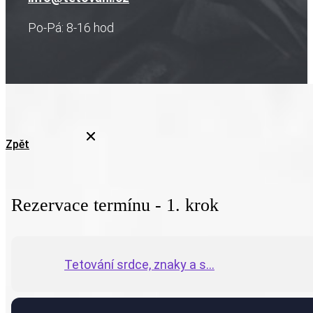
Po-Pá: 8-16 hod
Zpět
Rezervace termínu - 1. krok
Tetování srdce, znaky a s...