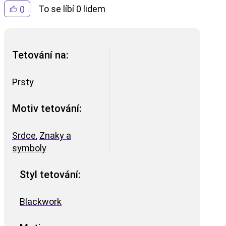
To se líbí 0 lidem
0
Tetování na:
Prsty
Motiv tetování:
Srdce
,
Znaky a
symboly
Styl tetování:
Blackwork