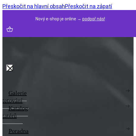
Přeskočit na hlavní obsah
Přeskočit na zápatí
Nový e-shop je online →
podpoř nás!
Galerie
tetování
Katalog
tatérů
Poradna