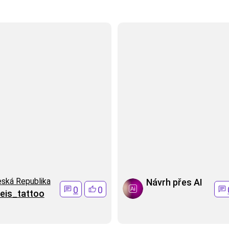
ská Republika
Návrh přes AI
0
0
eis_tattoo