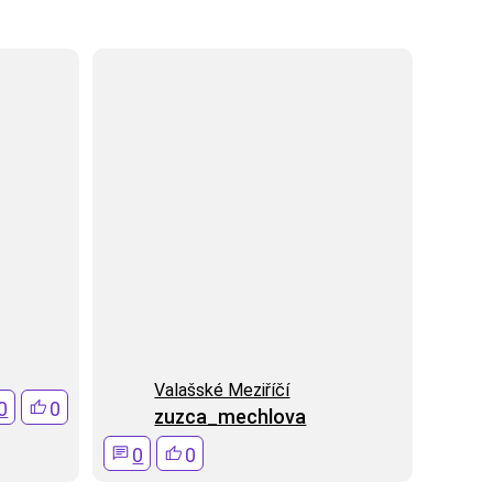
Valašské Meziříčí
0
0
zuzca_mechlova
0
0