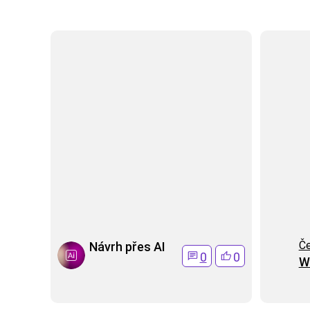
Če
Návrh přes AI
0
0
W