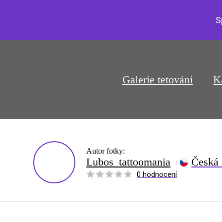
S
Galerie tetování
K
Autor fotky:
Lubos_tattoomania
Česká 
0 hodnocení