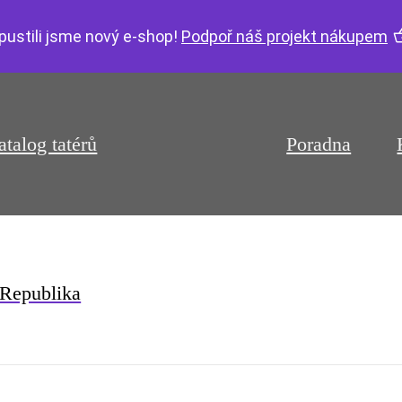
pustili jsme nový e-shop!
Podpoř náš projekt nákupem
atalog tatérů
Poradna
Republika