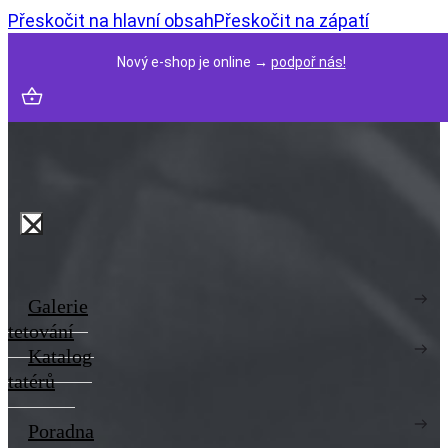
Přeskočit na hlavní obsah
Přeskočit na zápatí
Nový e-shop je online →
podpoř nás!
Galerie
tetování
Katalog
tatérů
Poradna