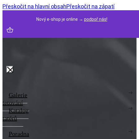
Přeskočit na hlavní obsah
Přeskočit na zápatí
Nový e-shop je online →
podpoř nás!
Galerie
tetování
Katalog
tatérů
Poradna