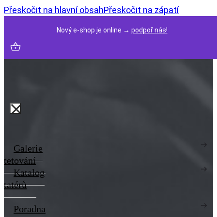
Přeskočit na hlavní obsah
Přeskočit na zápatí
Nový e-shop je online →
podpoř nás!
Galerie
tetování
Katalog
tatérů
Poradna