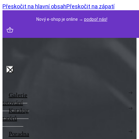
Přeskočit na hlavní obsah
Přeskočit na zápatí
Nový e-shop je online →
podpoř nás!
Galerie
tetování
Katalog
tatérů
Poradna