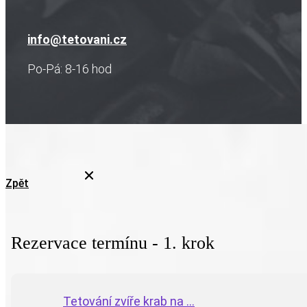
info@tetovani.cz
Po-Pá: 8-16 hod
Zpět
Rezervace termínu - 1. krok
Tetování zvíře krab na ...