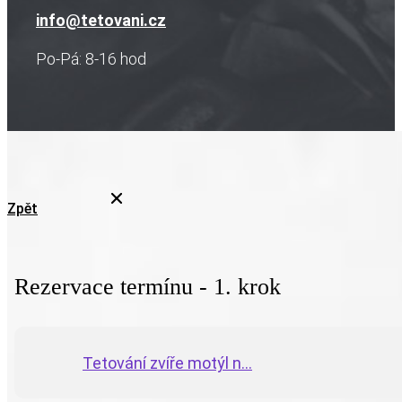
info@tetovani.cz
Po-Pá: 8-16 hod
Zpět
Rezervace termínu - 1. krok
Tetování zvíře motýl n...