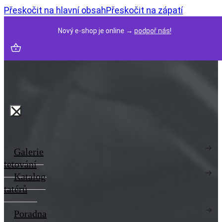
Přeskočit na hlavní obsah
Přeskočit na zápatí
Nový e-shop je online →
podpoř nás!
Galerie
tetování
Katalog
tatérů
Poradna