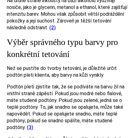
Na druhé straně inkousty na bázi alkoholu využívají
nosiče, jako je glycerin, metanol a ethanol, které zajišťují
intenzitu barev. Mohou však způsobit větší podráždění
pokožky a její suchost. Zároveň je těžší tetování
následně odstranit.
(2)
Výběr správného typu barvy pro
konkrétní tetování
Než se pustíte do tvorby tetování, je důležité určit
podtón pleti klienta, aby barvy na kůži vynikly.
Podtón pleti zjistíte tak, že se podíváte na barvu žil na
vnitřní straně zápěstí. Pokud jsou modré nebo fialové,
máte studené podtóny. Pokud jsou zelené, jedná se o
teplé podtóny. To, jak snadno se opalujete, může také
napovědět. Pokud se opalujete snadno, máte teplé
podtóny; pokud se snadno spálíte, máte studené
podtóny.
(3)