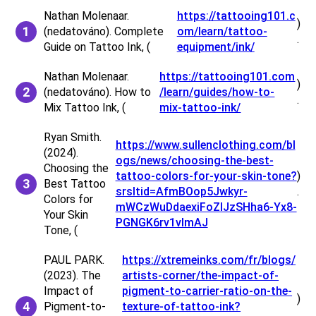
Nathan Molenaar.
https://tattooing101.c
)
(nedatováno). Complete
om/learn/tattoo-
.
Guide on Tattoo Ink, (
equipment/ink/
Nathan Molenaar.
https://tattooing101.com
)
(nedatováno). How to
/learn/guides/how-to-
.
Mix Tattoo Ink, (
mix-tattoo-ink/
Ryan Smith.
https://www.sullenclothing.com/bl
(2024).
ogs/news/choosing-the-best-
Choosing the
tattoo-colors-for-your-skin-tone?
)
Best Tattoo
srsltid=AfmBOop5Jwkyr-
.
Colors for
mWCzWuDdaexiFoZlJzSHha6-Yx8-
Your Skin
PGNGK6rv1vlmAJ
Tone, (
PAUL PARK.
https://xtremeinks.com/fr/blogs/
(2023). The
artists-corner/the-impact-of-
Impact of
pigment-to-carrier-ratio-on-the-
)
Pigment-to-
texture-of-tattoo-ink?
.