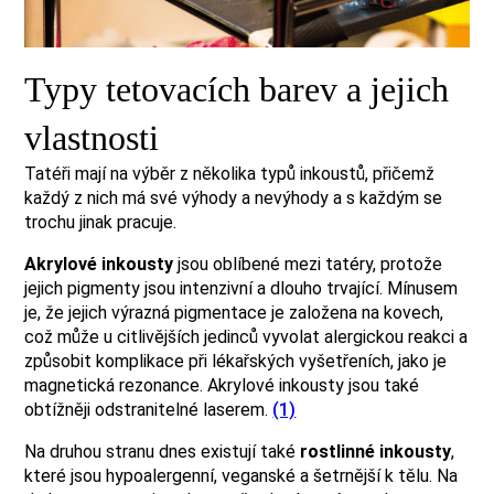
Typy tetovacích barev a jejich
vlastnosti
Tatéři mají na výběr z několika typů inkoustů, přičemž
každý z nich má své výhody a nevýhody a s každým se
trochu jinak pracuje.
Akrylové inkousty
jsou oblíbené mezi tatéry, protože
jejich pigmenty jsou intenzivní a dlouho trvající. Mínusem
je, že jejich výrazná pigmentace je založena na kovech,
což může u citlivějších jedinců vyvolat alergickou reakci a
způsobit komplikace při lékařských vyšetřeních, jako je
magnetická rezonance. Akrylové inkousty jsou také
obtížněji odstranitelné laserem.
(1)
Na druhou stranu dnes existují také
rostlinné inkousty
,
které jsou hypoalergenní, veganské a šetrnější k tělu. Na