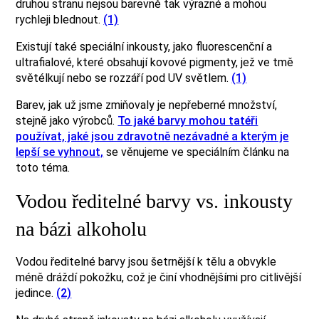
druhou stranu nejsou barevně tak výrazné a mohou
rychleji blednout.
(1)
Existují také speciální inkousty, jako fluorescenční a
ultrafialové, které obsahují kovové pigmenty, jež ve tmě
světélkují nebo se rozzáří pod UV světlem.
(1)
Barev, jak už jsme zmiňovaly je nepřeberné množství,
stejně jako výrobců.
To jaké barvy mohou tatéři
používat, jaké jsou zdravotně nezávadné a kterým je
lepší se vyhnout,
se věnujeme ve speciálním článku na
toto téma.
Vodou ředitelné barvy vs. inkousty
na bázi alkoholu
Vodou ředitelné barvy jsou šetrnější k tělu a obvykle
méně dráždí pokožku, což je činí vhodnějšími pro citlivější
jedince.
(2)