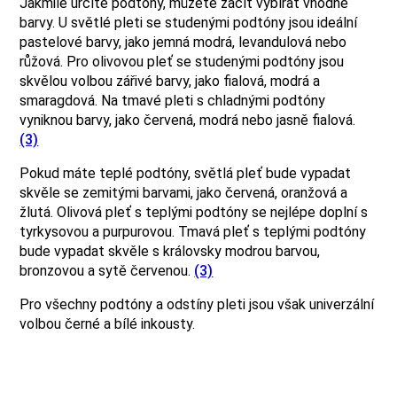
Jakmile určíte podtóny, můžete začít vybírat vhodné
barvy. U světlé pleti se studenými podtóny jsou ideální
pastelové barvy, jako jemná modrá, levandulová nebo
růžová. Pro olivovou pleť se studenými podtóny jsou
skvělou volbou zářivé barvy, jako fialová, modrá a
smaragdová. Na tmavé pleti s chladnými podtóny
vyniknou barvy, jako červená, modrá nebo jasně fialová.
(3)
Pokud máte teplé podtóny, světlá pleť bude vypadat
skvěle se zemitými barvami, jako červená, oranžová a
žlutá. Olivová pleť s teplými podtóny se nejlépe doplní s
tyrkysovou a purpurovou. Tmavá pleť s teplými podtóny
bude vypadat skvěle s královsky modrou barvou,
bronzovou a sytě červenou.
(3)
Pro všechny podtóny a odstíny pleti jsou však univerzální
volbou černé a bílé inkousty.