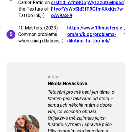
Carrier Ratio on
srsltid=AfmBOopVy1azut6elnp6d
the Texture of
FtyofYyWpSld3fP9GfmKXxKjs7w
Tattoo Ink, (
oAv9aS-9
10 Masters. (2023).
https://www.10masters.c
)
Common problems
om/en/blog/problems-
.
when using dilutions, (
diluting-tattoo-ink/
Autor
Nikola Nováčková
Tetování pro mě není jen téma, o
kterém píšu takzvaně od stolu –
sama jich několik mám a dobře
vím, co všechno obnáší.
Odjakživa mě zajímala jejich
historie, význam i správná péče.
Díky osobním zkušenostem a