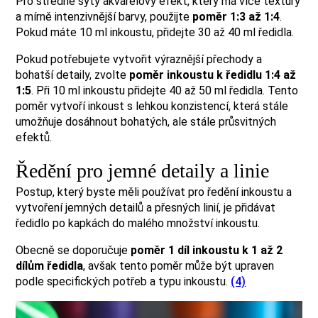
Pro středně sytý akvarelový efekt, který má více textury
a mírně intenzivnější barvy, použijte
poměr 1:3 až 1:4
.
Pokud máte 10 ml inkoustu, přidejte 30 až 40 ml ředidla.
Pokud potřebujete vytvořit výraznější přechody a
bohatší detaily, zvolte
poměr inkoustu k ředidlu 1:4 až
1:5
. Při 10 ml inkoustu přidejte 40 až 50 ml ředidla. Tento
poměr vytvoří inkoust s lehkou konzistencí, která stále
umožňuje dosáhnout bohatých, ale stále průsvitných
efektů.
Ředění pro jemné detaily a linie
Postup, který byste měli používat pro ředění inkoustu a
vytvoření jemných detailů a přesných linií, je přidávat
ředidlo po kapkách do malého množství inkoustu.
Obecně se doporučuje
poměr 1 díl inkoustu k 1 až 2
dílům ředidla
, avšak tento poměr může být upraven
podle specifických potřeb a typu inkoustu.
(4)