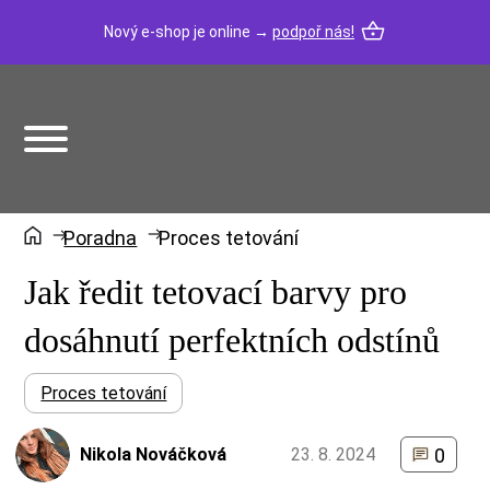
Nový e-shop je online →
podpoř nás!
Poradna
Proces tetování
Jak ředit tetovací barvy pro
dosáhnutí perfektních odstínů
Proces tetování
Nikola Nováčková
23. 8. 2024
0