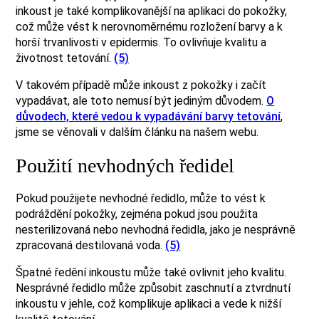
inkoust je také komplikovanější na aplikaci do pokožky,
což může vést k nerovnoměrnému rozložení barvy a k
horší trvanlivosti v epidermis. To ovlivňuje kvalitu a
životnost tetování.
(5)
V takovém případě může inkoust z pokožky i začít
vypadávat, ale toto nemusí být jediným důvodem.
O
důvodech, které vedou k vypadávání barvy tetování
,
jsme se věnovali v dalším článku na našem webu.
Použití nevhodných ředidel
Pokud použijete nevhodné ředidlo, může to vést k
podráždění pokožky, zejména pokud jsou použita
nesterilizovaná nebo nevhodná ředidla, jako je nesprávně
zpracovaná destilovaná voda.
(5)
Špatné ředění inkoustu může také ovlivnit jeho kvalitu.
Nesprávné ředidlo může způsobit zaschnutí a ztvrdnutí
inkoustu v jehle, což komplikuje aplikaci a vede k nižší