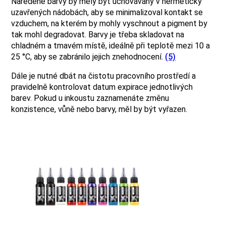
Naředěné barvy by měly být uchovávány v hermeticky
uzavřených nádobách, aby se minimalizoval kontakt se
vzduchem, na kterém by mohly vyschnout a pigment by
tak mohl degradovat. Barvy je třeba skladovat na
chladném a tmavém místě, ideálně při teplotě mezi 10 a
25 °C, aby se zabránilo jejich znehodnocení.
(5)
Dále je nutné dbát na čistotu pracovního prostředí a
pravidelně kontrolovat datum expirace jednotlivých
barev. Pokud u inkoustu zaznamenáte změnu
konzistence, vůně nebo barvy, měl by být vyřazen.