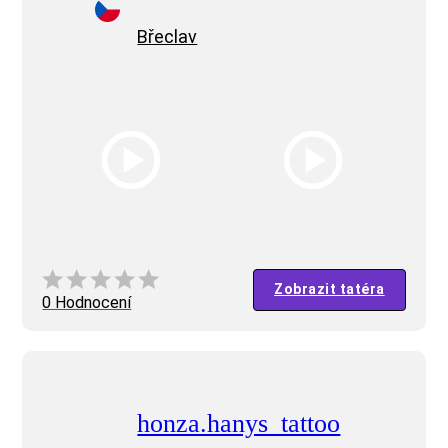
Břeclav
Zobrazit tatéra
0 Hodnocení
honza.hanys_tattoo