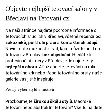
Objevte nejlepší tetovací salony v
Břeclavi na Tetovani.cz!
Na naší stránce najdete podrobné informace o
tetovacích studiích v Břeclavi, včetně
recenzí od
zákazníků, portfolií prací a kontaktních údajů
.
Navíc máte možnost zjistit, kam můžete přijít na
tetování v Břeclavi
bez objednání
. Hledáte-li
profesionální tatéry z Břeclavi, zde najdete ty
nejlepší v oboru
. Ať už chcete tetování na ruku,
tetování na krk nebo třeba tetování na prsty, naše
galerie vás jistě inspiruje.
Pestrý výběr stylů a motivů
Prozkoumejte
širokou škálu stylů
. Maorské
tetování nebo abstraktní tetování? Vše tu najdete.