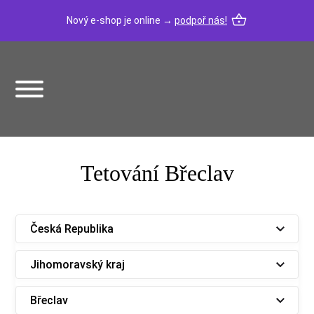
Nový e-shop je online →
podpoř nás!
Tetování Břeclav
Česká Republika
Jihomoravský kraj
Břeclav