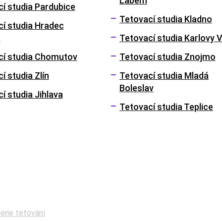
Labem
í studia Pardubice
Tetovací studia Kladno
í studia Hradec
é
Tetovací studia Karlovy 
cí studia Chomutov
Tetovací studia Znojmo
í studia Zlín
Tetovací studia Mladá
Boleslav
í studia Jihlava
Tetovací studia Teplice
Sledujte nás
Facebook
erie tetování