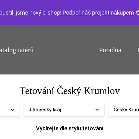
pustili jsme nový e-shop!
Podpoř náš projekt nákupem
atalog tatérů
Poradna
Tetování Český Krumlov
Jihočeský kraj
Český Kru
Vybírejte dle stylu tetování