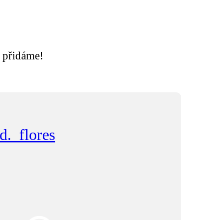
ě přidáme!
d._flores