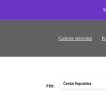
S
Galerie tetování
K
Česká Republika
Filtr: