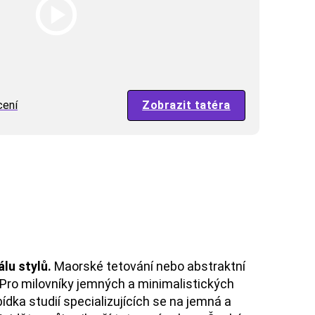
Zobrazit tatéra
cení
lu stylů.
Maorské tetování nebo abstraktní
 Pro milovníky jemných a minimalistických
ídka studií specializujících se na jemná a