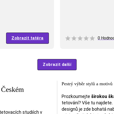
Zobrazit tatéra
0 Hodno
Zobrazit další
Pestrý výběr stylů a motivů
 v Českém
Prozkoumejte
širokou šká
tetování? Vše tu najdete.
designů je zde bohatá nab
tetovacích studiích v