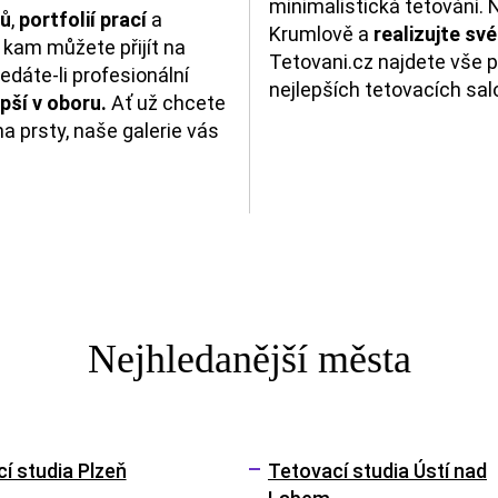
minimalistická tetování. 
ků
,
portfolií prací
a
Krumlově a
realizujte sv
, kam můžete přijít na
Tetovani.cz najdete vše p
ledáte-li profesionální
nejlepších tetovacích sa
epší v oboru.
Ať už chcete
na prsty, naše galerie vás
Nejhledanější města
í studia Plzeň
Tetovací studia Ústí nad