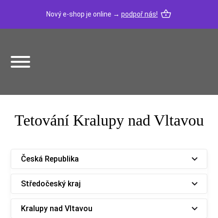
Nový e-shop je online →
podpoř nás!
Tetování Kralupy nad Vltavou
Česká Republika
Středočeský kraj
Kralupy nad Vltavou