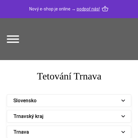
Nový e-shop je online →
podpoř nás!
Tetování Trnava
Slovensko
Trnavský kraj
Trnava