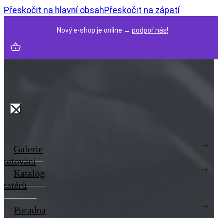
Přeskočit na hlavní obsah
Přeskočit na zápatí
Nový e-shop je online →
podpoř nás!
Galerie
tetování
Katalog
tatérů
Poradna