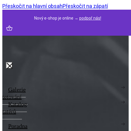
Přeskočit na hlavní obsah
Přeskočit na zápatí
Nový e-shop je online →
podpoř nás!
Galerie
tetování
Katalog
tatérů
Poradna