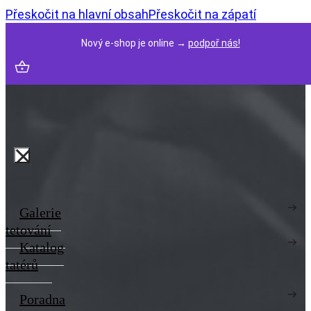
Přeskočit na hlavní obsah
Přeskočit na zápatí
Nový e-shop je online →
podpoř nás!
Galerie
tetování
Katalog
tatérů
Poradna