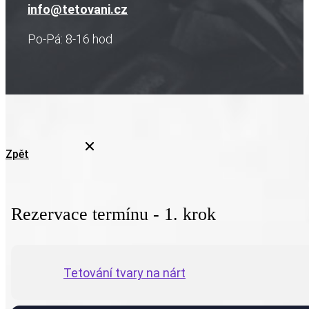
info@tetovani.cz
Po-Pá: 8-16 hod
Zpět
Rezervace termínu - 1. krok
Tetování tvary na nárt