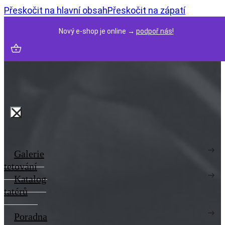
Přeskočit na hlavní obsah
Přeskočit na zápatí
Nový e-shop je online →
podpoř nás!
Galerie
tetování
Katalog
tatérů
Poradna