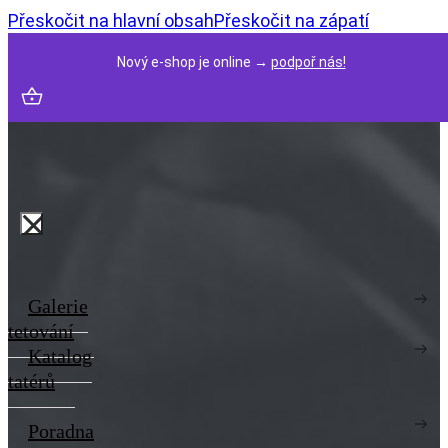
Přeskočit na hlavní obsah
Přeskočit na zápatí
Nový e-shop je online →
podpoř nás!
Galerie
tetování
Katalog
tatérů
Poradna