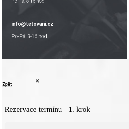
Po-Pá: 8-16 hod
info@tetovani.cz
Po-Pá: 8-16 hod
Zpět
Rezervace termínu - 1. krok