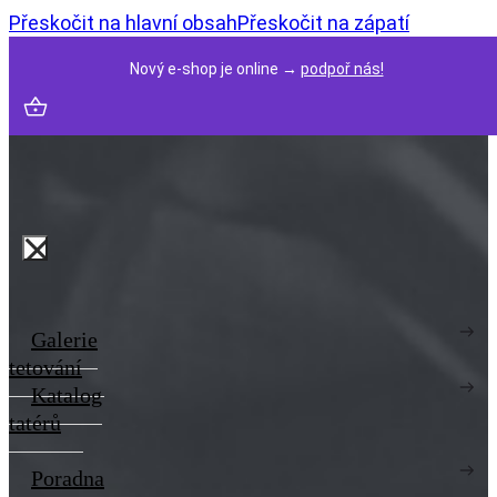
Přeskočit na hlavní obsah
Přeskočit na zápatí
Nový e-shop je online →
podpoř nás!
Galerie
tetování
Katalog
tatérů
Poradna